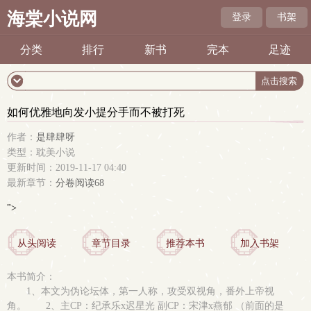
海棠小说网
登录
书架
分类
排行
新书
完本
足迹
如何优雅地向发小提分手而不被打死
作者：
是肆肆呀
类型：耽美小说
更新时间：2019-11-17 04:40
最新章节：
分卷阅读68
">
从头阅读
章节目录
推荐本书
加入书架
本书简介：
1、本文为伪论坛体，第一人称，攻受双视角，番外上帝视
角。 2、主CP：纪承乐x迟星光 副CP：宋津x燕郁 （前面的是