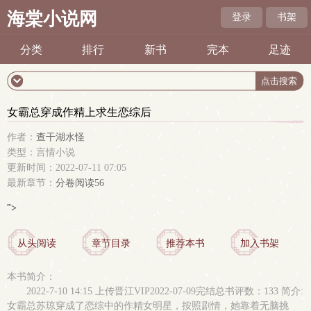
海棠小说网
登录
书架
分类
排行
新书
完本
足迹
女霸总穿成作精上求生恋综后
作者：
查干湖水怪
类型：言情小说
更新时间：2022-07-11 07:05
最新章节：
分卷阅读56
">
从头阅读
章节目录
推荐本书
加入书架
本书简介：
2022-7-10 14:15 上传晋江VIP2022-07-09完结总书评数：133 简介:
女霸总苏琼穿成了恋综中的作精女明星，按照剧情，她靠着无脑挑