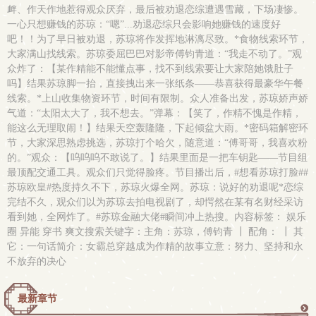
衅、作天作地惹得观众厌弃，最后被劝退恋综遭遇雪藏，下场凄惨。
一心只想赚钱的苏琼：“嗯”...劝退恋综只会影响她赚钱的速度好
吧！！为了早日被劝退，苏琼将作发挥地淋漓尽致。*食物线索环节，
大家满山找线索。苏琼委屈巴巴对影帝傅钧青道：“我走不动了。”观
众炸了：【某作精能不能懂点事，找不到线索要让大家陪她饿肚子
吗】结果苏琼脚一抬，直接拽出来一张纸条——恭喜获得最豪华午餐
线索。*上山收集物资环节，时间有限制。众人准备出发，苏琼娇声娇
气道：“太阳太大了，我不想去。”弹幕：【笑了，作精不愧是作精，
能这么无理取闹！】结果天空轰隆隆，下起倾盆大雨。*密码箱解密环
节，大家深思熟虑挑选，苏琼打个哈欠，随意道：“傅哥哥，我喜欢粉
的。”观众：【呜呜呜不敢说了。】结果里面是一把车钥匙——节目组
最顶配交通工具。观众们只觉得脸疼。节目播出后，#想看苏琼打脸##
苏琼欧皇#热度持久不下，苏琼火爆全网。苏琼：说好的劝退呢*恋综
完结不久，观众们以为苏琼去拍电视剧了，却愕然在某有名财经采访
看到她，全网炸了。#苏琼金融大佬#瞬间冲上热搜。内容标签： 娱乐
圈 异能 穿书 爽文搜索关键字：主角：苏琼，傅钧青 ┃ 配角： ┃ 其
它：一句话简介：女霸总穿越成为作精的故事立意：努力、坚持和永
不放弃的决心
最新章节