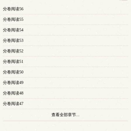
更
分卷阅读56
多
分卷阅读55
分卷阅读54
分卷阅读53
分卷阅读52
分卷阅读51
分卷阅读50
分卷阅读49
分卷阅读48
分卷阅读47
查看全部章节...