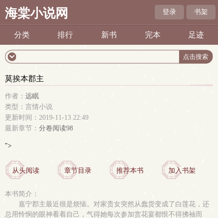
海棠小说网
登录
书架
分类
排行
新书
完本
足迹
莫挨本郡主
作者：
远眠
类型：言情小说
更新时间：2019-11-13 22:49
最新章节：
分卷阅读98
">
从头阅读
章节目录
推荐本书
加入书架
本书简介：
嘉宁郡主最近很是烦恼。对家贵女突然从蠢货变成了白莲花，还
总用怜悯的眼神看着自己，气得她每次参加赏花宴都恨不得拂袖而