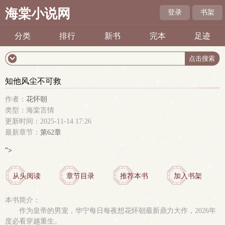
海棠小说网
登录
书架
分类
排行
新书
完本
足迹
知他风尘不可救
作者：
花怀朝
类型：海棠言情
更新时间：2025-11-14 17:26
最新章节：
第62章
">
从头阅读
章节目录
推荐本书
加入书架
本书简介：
作为皇帝的男宠，华宁每日每夜想花怀朝最新鼎力大作，2026年
度必看穿越重生。